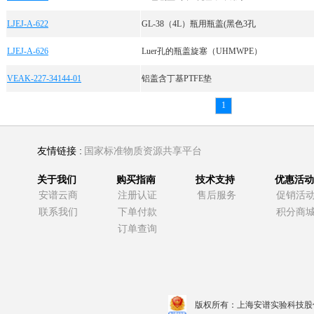
LJEJ-A-622
GL-38（4L）瓶用瓶盖(黑色3孔
LJEJ-A-626
Luer孔的瓶盖旋塞（UHMWPE）
VEAK-227-34144-01
铝盖含丁基PTFE垫
1
友情链接 :
国家标准物质资源共享平台
关于我们
购买指南
技术支持
优惠活动
安谱云商
注册认证
售后服务
促销活
联系我们
下单付款
积分商
订单查询
版权所有：上海安谱实验科技股