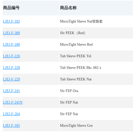
商品编号
商品名称
LJEJ-F-182
MicroTight Sleeve Nat管路套
LJEJ-F-380
Slv PEEK（Red）
LJEJ-F-180
MicroTight Sleeve Red
LJEJ-F-226
Tub Sleeve PEEK Yel
LJEJ-F-228
Tub Sleeve PEEK Blu .062 x
LJEJ-F-229
Tub Sleeve PEEK Nat
LJEJ-F-241
Slv FEP Ora
LJEJ-F-241N
Slv FEP Nat
LJEJ-F-264
Slv FEP Nat
LJEJ-F-185
MicroTight Sleeve Grn