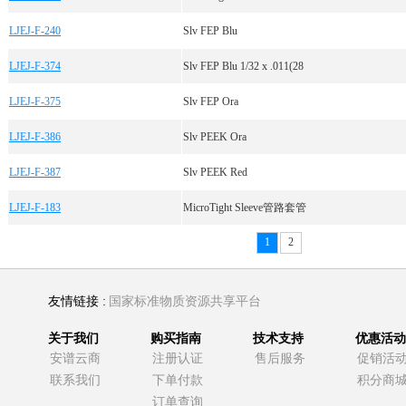
LJEJ-F-240
Slv FEP Blu
LJEJ-F-374
Slv FEP Blu 1/32 x .011(28
LJEJ-F-375
Slv FEP Ora
LJEJ-F-386
Slv PEEK Ora
LJEJ-F-387
Slv PEEK Red
LJEJ-F-183
MicroTight Sleeve管路套管
1
2
友情链接 :
国家标准物质资源共享平台
关于我们
购买指南
技术支持
优惠活动
安谱云商
注册认证
售后服务
促销活
联系我们
下单付款
积分商
订单查询