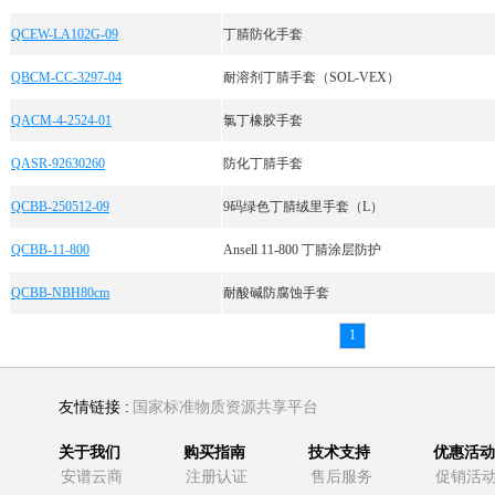
QCEW-LA102G-09
丁腈防化手套
QBCM-CC-3297-04
耐溶剂丁腈手套（SOL-VEX）
QACM-4-2524-01
氯丁橡胶手套
QASR-92630260
防化丁腈手套
QCBB-250512-09
9码绿色丁腈绒里手套（L）
QCBB-11-800
Ansell 11-800 丁腈涂层防护
QCBB-NBH80cm
耐酸碱防腐蚀手套
1
友情链接 :
国家标准物质资源共享平台
关于我们
购买指南
技术支持
优惠活动
安谱云商
注册认证
售后服务
促销活