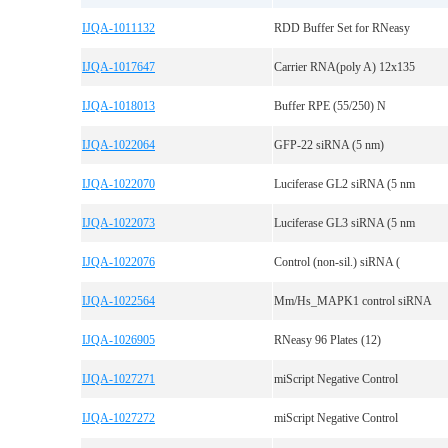
IJQA-1011132
RDD Buffer Set for RNeasy
IJQA-1017647
Carrier RNA(poly A) 12x135
IJQA-1018013
Buffer RPE (55/250) N
IJQA-1022064
GFP-22 siRNA (5 nm)
IJQA-1022070
Luciferase GL2 siRNA (5 nm
IJQA-1022073
Luciferase GL3 siRNA (5 nm
IJQA-1022076
Control (non-sil.) siRNA (
IJQA-1022564
Mm/Hs_MAPK1 control siRNA
IJQA-1026905
RNeasy 96 Plates (12)
IJQA-1027271
miScript Negative Control
IJQA-1027272
miScript Negative Control