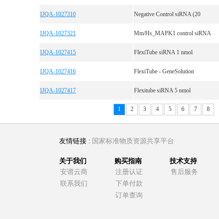
IJQA-1027310
Negative Control siRNA (20
IJQA-1027321
Mm/Hs_MAPK1 control siRNA
IJQA-1027415
FlexiTube siRNA 1 nmol
IJQA-1027416
FlexiTube - GeneSolution
IJQA-1027417
Flexitube siRNA 5 nmol
1
2
3
4
5
6
7
8
友情链接 :
国家标准物质资源共享平台
关于我们
购买指南
技术支持
安谱云商
注册认证
售后服务
联系我们
下单付款
订单查询