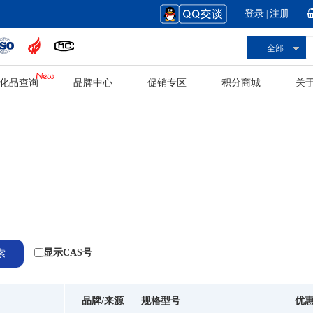
登录
注册
|
全部
化品查询
品牌中心
促销专区
积分商城
关
显示CAS号
品牌/来源
规格型号
优