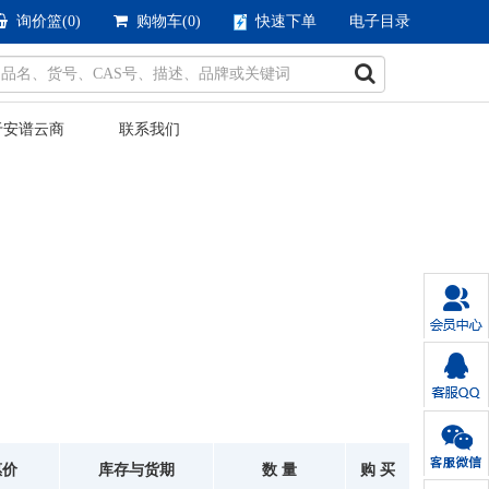
询价篮(
0
)
购物车(
0
)
快速下单
电子目录
于安谱云商
联系我们
惠价
库存与货期
数 量
购 买