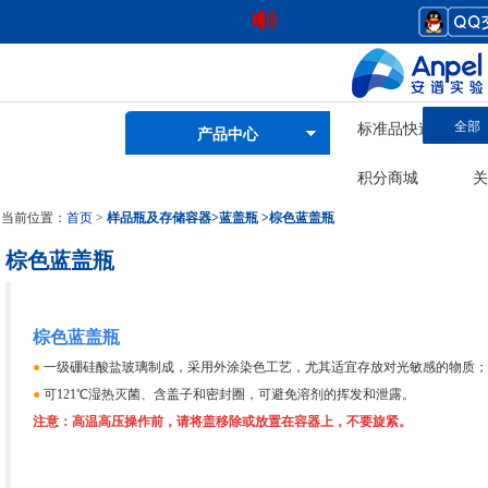
全部
标准品快速查询
产品中心
积分商城
关
当前位置：
首页
>
样品瓶及存储容器
>
蓝盖瓶
>
棕色蓝盖瓶
棕色蓝盖瓶
棕色蓝盖瓶
●
一级硼硅酸盐玻璃制成，采用外涂染色工艺，尤其适宜存放对光敏感的物质；
●
可121℃湿热灭菌、含盖子和密封圈，可避免溶剂的挥发和泄露。
注意：高温高压操作前，请将盖移除或放置在容器上，不要旋紧。