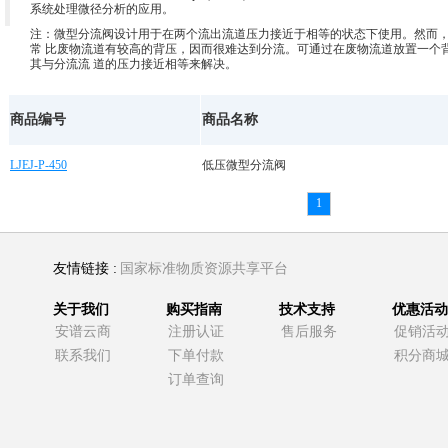
系统处理微径分析的应用。
注：微型分流阀设计用于在两个流出流道压力接近于相等的状态下使用。然而
常 比废物流道有较高的背压，因而很难达到分流。可通过在废物流道放置一个
其与分流流 道的压力接近相等来解决。
商品编号
商品名称
LJEJ-P-450
低压微型分流阀
1
友情链接 :
国家标准物质资源共享平台
关于我们
购买指南
技术支持
优惠活动
安谱云商
注册认证
售后服务
促销活
联系我们
下单付款
积分商
订单查询