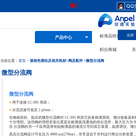
全部
标准品快速查询
产品中心
积分商城
关
当前位置：
首页
>
液相色谱柱及相关耗材
>
阀及配件
>
微型分流阀
微型分流阀
微型分流阀
●
用于连接 LC-MS 系统；
●
分流流速可低至 2 μl/min；
生物相容的、低压的微型分流阀对 LC-MS 和其它的多检测系统、馏分收集器
十分理想。这些阀的理想安装位置是在检测器流通池的排出流旁，最大压力为 800 psi
压 分流阀的另一个应用是将初始检测器的液流引导到其它装置，如质谱仪、馏
高压分流阀设计可在压力 4000 psi(276bar)，非常适合于并列运行两台分析装置，使