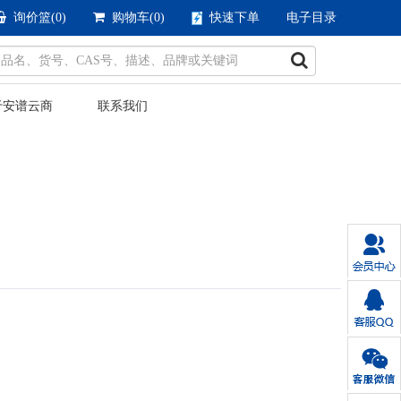
询价篮(
0
)
购物车(
0
)
快速下单
电子目录
于安谱云商
联系我们