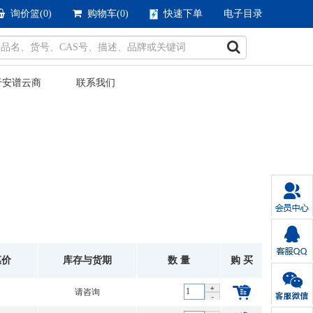
询价篮(
0
)
购物车(
0
)
快速下单
电子目录
于安谱云商
联系我们
惠价
库存与货期
数 量
购 买
请咨询