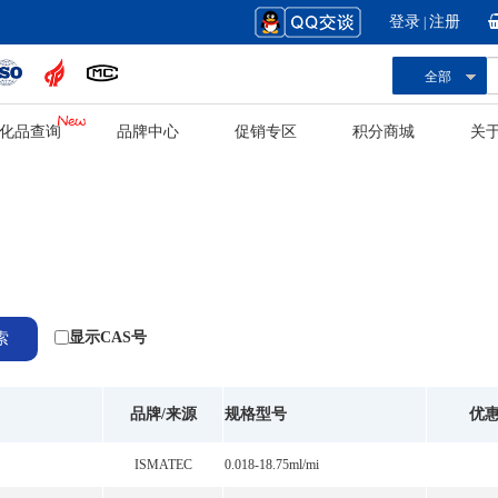
登录
注册
|
全部
化品查询
品牌中心
促销专区
积分商城
关
显示CAS号
品牌/来源
规格型号
优
ISMATEC
0.018-18.75ml/mi