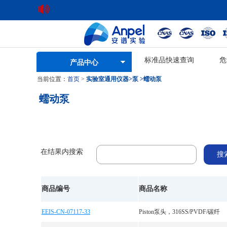
标准品快速查询
危
产品中心
当前位置：
首页
>
实验室通用仪器
>
泵
>
蠕动泵
蠕动泵
在结果内搜索
商品编号
商品名称
EEIS-CN-07117-33
Piston泵头，316SS/PVDF/碳纤