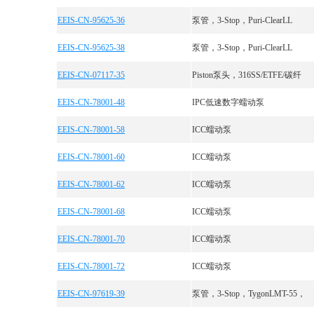
EEIS-CN-95625-36
泵管，3-Stop，Puri-ClearLL
EEIS-CN-95625-38
泵管，3-Stop，Puri-ClearLL
EEIS-CN-07117-35
Piston泵头，316SS/ETFE/碳纤
EEIS-CN-78001-48
IPC低速数字蠕动泵
EEIS-CN-78001-58
ICC蠕动泵
EEIS-CN-78001-60
ICC蠕动泵
EEIS-CN-78001-62
ICC蠕动泵
EEIS-CN-78001-68
ICC蠕动泵
EEIS-CN-78001-70
ICC蠕动泵
EEIS-CN-78001-72
ICC蠕动泵
EEIS-CN-97619-39
泵管，3-Stop，TygonLMT-55，