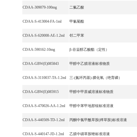
CDAA-309079-100mg
二氟乙酸
CDAA-S-413004-FA-1ml
甲氰菊酯
CDAA-S-620008-AE-1.2ml
邻二甲苯
CDAA-590162-10mg
β-谷甾醇乙酸酯（定性）
CDAA-GBW(E)085843
甲醇中乙腈溶液标准物质
CDAA-S-3110037-TA-1.2ml
三-(氮环丙基)-膦化氧（绝育磷）
CDAA-GBW(E)085915
甲醇中甲萘威溶液标准物质
CDAA-S-470026-AA-1.2ml
甲醇中苯甲地那铵标准溶液
CDAA-S-440509-TD-1.2ml
丙酮中氯甲酰草胺(稗草胺)标准溶液
CDAA-S-440147-JD-1.2ml
乙腈中磺草胺唑标准溶液