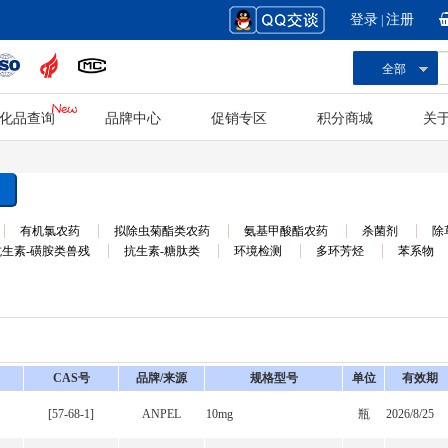
登录
注册
|
全部
化品查询
品牌中心
促销专区
积分商城
关
有机氯农药
拟除虫菊酯类农药
氨基甲酸酯农药
杀菌剂
除
抗生素-磺胺类兽残
抗生素-糖肽类
环境检测
多环芳烃
苯系物
CAS号
品牌/来源
规格型号
单位
有效期
[57-68-1]
ANPEL
10mg
瓶
2026/8/25