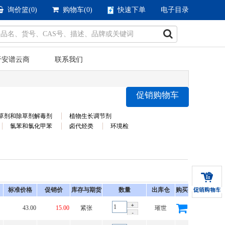
询价篮(
0
)
购物车(
0
)
快速下单
电子目录
于安谱云商
联系我们
促销购物车
草剂和除草剂解毒剂
植物生长调节剂
氯苯和氯化甲苯
卤代烃类
环境检
标准价格
促销价
库存与期货
数量
出库仓
购买
43.00
15.00
紧张
璀世