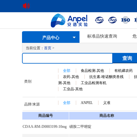
标准品快速查询
危
产品中心
当前位置：
首页
>
全部
食品检测-其他
有机磷农药
农药-其他
抗生素-喹诺酮类兽残
类别
测-其他
工业品检测有机
工业品-其他
全部
ANPEL
义准
品牌/来源
商品编号
商品名称
CDAA-RM-D0003199-10mg
磺胺二甲嘧啶