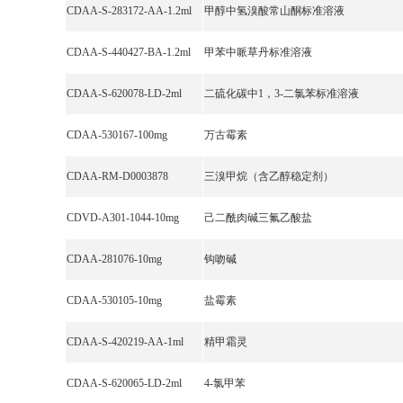
CDAA-S-283172-AA-1.2ml
甲醇中氢溴酸常山酮标准溶液
CDAA-S-440427-BA-1.2ml
甲苯中哌草丹标准溶液
CDAA-S-620078-LD-2ml
二硫化碳中1，3-二氯苯标准溶液
CDAA-530167-100mg
万古霉素
CDAA-RM-D0003878
三溴甲烷（含乙醇稳定剂）
CDVD-A301-1044-10mg
己二酰肉碱三氟乙酸盐
CDAA-281076-10mg
钩吻碱
CDAA-530105-10mg
盐霉素
CDAA-S-420219-AA-1ml
精甲霜灵
CDAA-S-620065-LD-2ml
4-氯甲苯