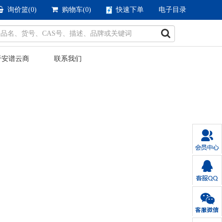
询价篮(
0
)
购物车(
0
)
快速下单
电子目录
于安谱云商
联系我们