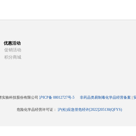
优惠活动
促销活动
积分商城
谱实验科技股份有限公司
沪ICP备 08012727号-5
非药品类易制毒化学品经营备案
|
危险化学品经营许可证：
沪(松)应急管危经许[2022]205130(QFYS)