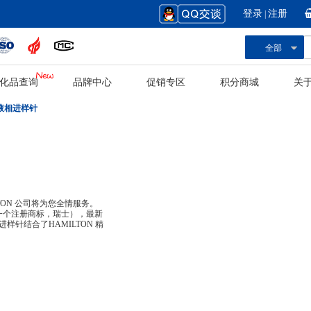
登录
注册
|
全部
化品查询
品牌中心
促销专区
积分商城
关
自动液相进样针
ON 公司将为您全情服务。
G 公司的一个注册商标，瑞士），最新
进样针结合了HAMILTON 精