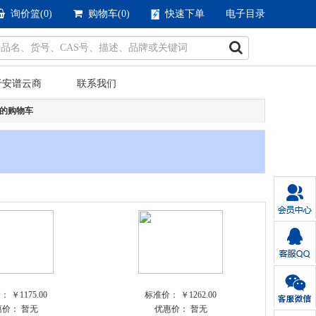
询价篮(
0
)
购物车(
0
)
快速下单
电子目录
于安谱云商
联系我们
的购物车
价：
￥1175.00
标准价：
￥1262.00
惠价：
暂无
优惠价：
暂无