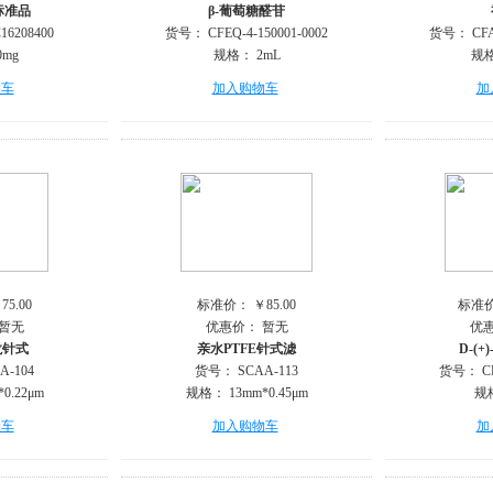
标准品
β-葡萄糖醛苷
16208400
货号：
CFEQ-4-150001-0002
货号：
CF
0mg
规格：
2mL
规
物车
加入购物车
加
75.00
标准价：
￥85.00
标准
暂无
优惠价：
暂无
优
龙针式
亲水PTFE针式滤
D-(
A-104
货号：
SCAA-113
货号：
C
*0.22μm
规格：
13mm*0.45μm
规
物车
加入购物车
加