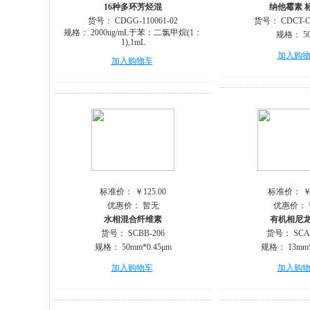
16种多环芳烃混
纳他霉素 
货号：
CDGG-110061-02
货号：
CDCT-C
规格：
2000ug/mL于苯：二氯甲烷(1：
规格：
5
1),1mL
加入购
加入购物车
标准价：
￥125.00
标准价：
￥
优惠价：
暂无
优惠价：
水相混合纤维素
有机相尼
货号：
SCBB-206
货号：
SCA
规格：
50mm*0.45μm
规格：
13mm
加入购物车
加入购