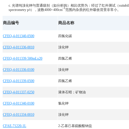
c. 光谱纯溴化钾与普通级别（如分析纯）相比优势为：经过了红外测试（suitability f
-1
spectrometry p/t），波数4000~400cm
范围内杂质的红外吸收背景非常小。
商品编号
商品名称
CFEQ-4-011340-0500
四氯化碳
CFEQ-4-011336-0010
溴化钾
CFEQ-4-011339-500mLx20
四氯乙烯
CFEQ-4-011336-0100
溴化钾
CFEQ-4-011339-0500
四氯乙烯
CFEQ-4-011337-0250
液体石蜡；矿物油
CFEQ-4-011340-0100
氯化钾
CFEQ-4-011334-0010
溴化钾
CFAE-71220-1L
2-乙基己基硫酸酯钠盐